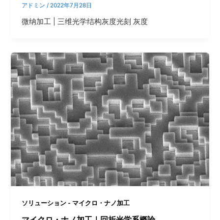
アドミン
/
2022年7月28日
微纳加工 | 三维光学结构灰度光刻 灰度
ソリューション - マイクロ・ナノ加工
マイクロ・ナノ加工｜回折光学系概論