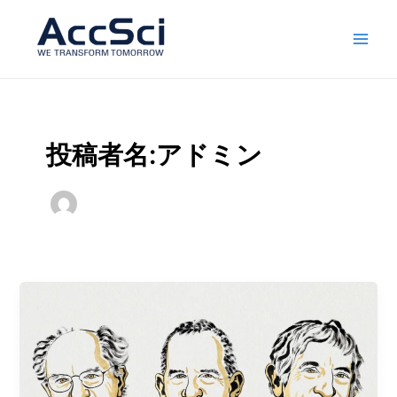
本
投
メ
文
稿
イ
へ
の
ス
ペ
ン
キ
ー
ッ
ジ
メ
プ
送
投稿者名:アドミン
ニ
り
ュ
ー