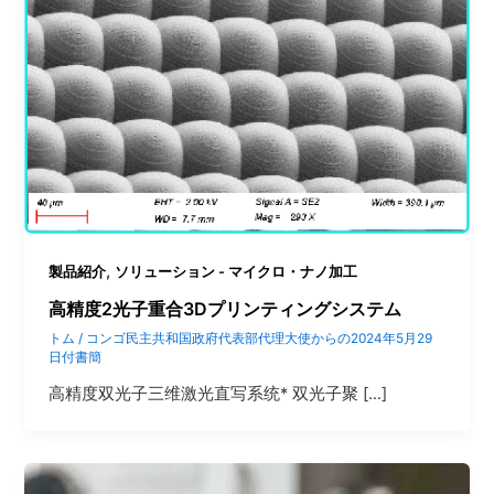
,
製品紹介
ソリューション - マイクロ・ナノ加工
高精度2光子重合3Dプリンティングシステム
トム
/
コンゴ民主共和国政府代表部代理大使からの2024年5月29
日付書簡
高精度双光子三维激光直写系统* 双光子聚 […]