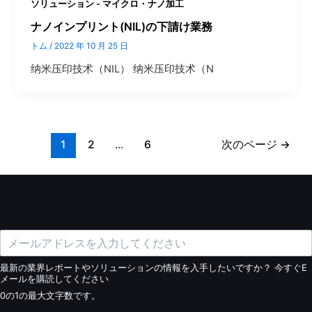
ソリューション - マイクロ・ナノ加工
ナノインプリント(NIL)の下請け業務
トム
/
2022 年 10 月 25 日
纳米压印技术（NIL） 纳米压印技术（N
1
2
...
6
次のページ
→
最新の業界レポートやソリューションの情報を入手したいですか？ 今すぐE
メールを購読してください
0の1の最大文字数です。