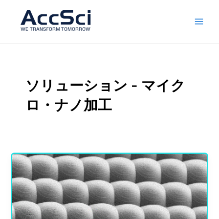
本
投
メ
文
稿
イ
へ
の
ス
ペ
ン
キ
ー
ッ
ジ
メ
プ
送
ソリューション - マイク
ニ
り
ロ・ナノ加工
ュ
ー