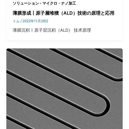
ソリューション - マイクロ・ナノ加工
薄膜形成丨原子層堆積（ALD）技術の原理と応用
トム
/
2022年11月28日
薄膜沉积丨原子层沉积（ALD） 技术原理