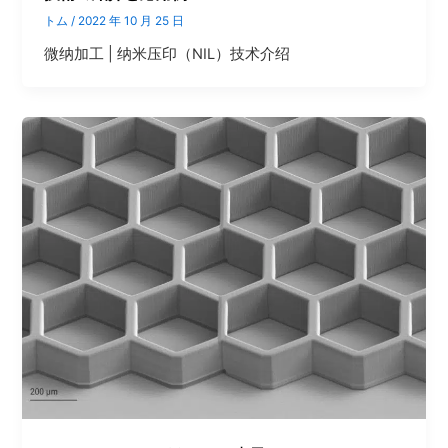
トム
/
2022 年 10 月 25 日
微纳加工 | 纳米压印（NIL）技术介绍