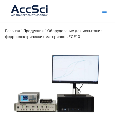
Skip
Глав
to
мен
content
Главная
"
Продукция
"
Оборудование для испытания
ферроэлектрических материалов FCE10