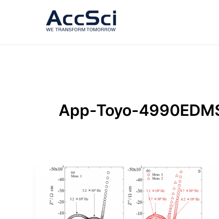
跳
至
内
容
App-Toyo-4990EDM