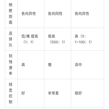
侧
壁
各向异性
各向同性
各向异性
剖
面
选
低/难 提高
很高
高（5：
择
（1：1）
（500：1）
1~100：1）
比
刻
蚀
高
慢
适中
速
率
线
宽
好
非常差
很好
控
制