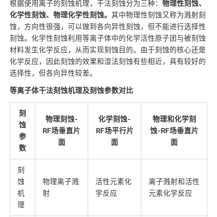
根据使用离子的刻蚀机理，干法刻蚀分为三种：
物理性刻蚀、
化学性刻蚀、物理化学性刻蚀。
其中物理性刻蚀又称为溅射刻
蚀，方向性很强，可以做到各向异性刻蚀，但不能进行选择性
刻蚀。化学性刻蚀利用等离子体中的化学活性原子团与被刻蚀
材料发生化学反应，从而实现刻蚀目的。由于刻蚀的核心还是
化学反应，因此刻蚀的效果和湿法刻蚀有些相近，具有较好的
选择性，但各向异性较差。
等离子体干法刻蚀机理及刻蚀参数对比
刻
物理刻蚀-
化学刻蚀-
物理和化学刻
蚀
RF场垂直片
RF场平行片
蚀-RF场垂直片
参
面
面
面
数
刻
蚀
物理离子溅
活性元素化
离子溅射和活性
机
射
学反应
元素化学反应
理