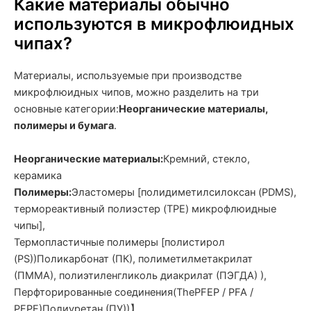
Какие материалы обычно
используются в микрофлюидных
чипах?
Материалы, используемые при производстве
микрофлюидных чипов, можно разделить на три
основные категории:
Неорганические материалы,
полимеры и бумага
.
Неорганические материалы:
Кремний, стекло,
керамика
Полимеры:
Эластомеры [полидиметилсилоксан (PDMS),
термореактивный полиэстер (TPE) микрофлюидные
чипы],
Термопластичные полимеры [полистирол
(PS)
)
Поликарбонат (ПК), полиметилметакрилат
(ПММА), полиэтиленгликоль диакрилат (ПЭГДА)
)
,
Перфторированные соединения
(The
PFEP / PFA /
PFPE
)
Полиуретан (ПУ)
)
】