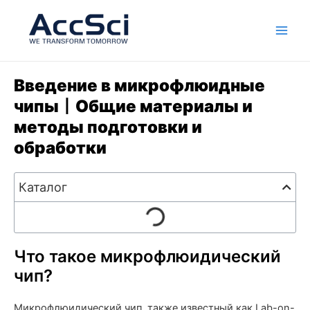
Skip
Глав
to
мен
content
Введение в микрофлюидные
чипы丨Общие материалы и
методы подготовки и
обработки
Каталог
Что такое микрофлюидический
чип?
Микрофлюидический чип, также известный как Lab-on-